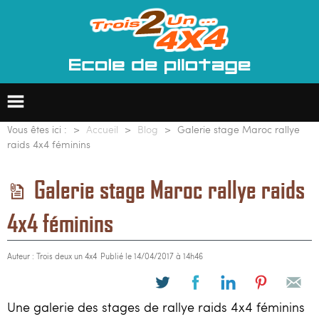
Vous êtes ici :
Accueil
Blog
Galerie stage Maroc rallye
raids 4x4 féminins
Ecole de pilotage 4x4
Galerie stage Maroc rallye raids
Formation professionnelle
4x4 féminins
Groupes & entreprises
Auteur : Trois deux un 4x4
Publié le 14/04/2017 à 14h46
Raids 4x4
Une galerie des stages de rallye raids 4x4 féminins