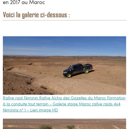
Loisirs
en 2017 au Maroc
Voici la galerie ci-dessous :
Constructeurs / Presse
Contacts / Accès
06 81 40 63 77
3214x4@gmail.com
Rallye raid Féminin Rallye Aïcha des Gazelles du Maroc Formation
à la conduite tout terrain - Galerie stage Maroc rallye raids 4x4
féminins n° 1 - Lien image HD