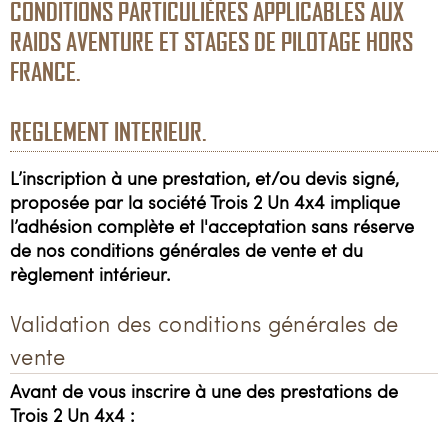
Loisirs
CONDITIONS PARTICULIÈRES APPLICABLES AUX
RAIDS AVENTURE ET STAGES DE PILOTAGE HORS
Constructeurs / Presse
FRANCE.
Contacts / Accès
REGLEMENT INTERIEUR.
06 81 40 63 77
L’inscription à une prestation,
et/ou devis signé,
proposée par la société Trois 2 Un 4x4 implique
3214x4@gmail.com
l’adhésion complète
et l'acceptation
sans réserve
de nos conditions générales de vente et du
règlement intérieur.
Validation des conditions générales de
vente
Avant de vous inscrire à une des prestations de
Trois 2 Un 4x4 :