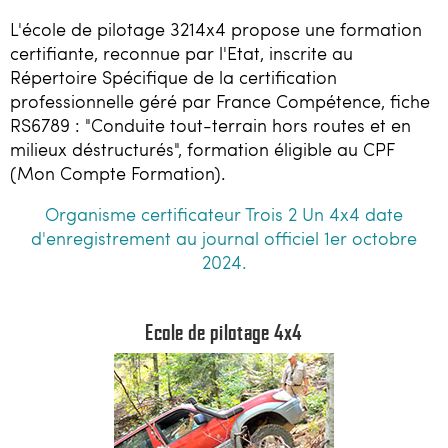
Loisirs
L'école de pilotage 3214x4 propose une formation
certifiante, reconnue par l'Etat, inscrite au
Constructeurs / Presse
Répertoire Spécifique de la certification
professionnelle géré par France Compétence, fiche
Contacts / Accès
RS6789 : "Conduite tout-terrain hors routes et en
milieux déstructurés", formation éligible au CPF
06 81 40 63 77
(Mon Compte Formation).
Organisme certificateur Trois 2 Un 4x4 date
3214x4@gmail.com
d'enregistrement au journal officiel 1er octobre
2024.
Ecole de pilotage 4x4