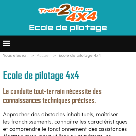
Vous êtes ici :
Accueil
Ecole de pilotage 4x4
Ecole de pilotage 4x4
Ecole de pilotage 4x4
La conduite tout-terrain nécessite des
Formation professionnelle
connaissances techniques précises.
Groupes & entreprises
Approcher des obstacles inhabituels, maîtriser
les franchissements, connaître les caractéristiques
Raids 4x4
et comprendre le fonctionnement des assistances
électroniques, pour utiliser au maximum les