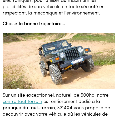
Loisirs
possibilités de son véhicule en toute sécurité en
respectant, la mécanique et l'environnement.
Constructeurs / Presse
Choisir la bonne trajectoire…
Contacts / Accès
06 81 40 63 77
3214x4@gmail.com
Sur un site exceptionnel, naturel, de 500ha, notre
centre tout terrain
est entièrement dédié à la
pratique du tout-terrain
, 3214X4 vous propose de
découvrir avec votre véhicule où les véhicules de