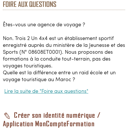
Loisirs
FOIRE AUX QUESTIONS
Constructeurs / Presse
Êtes-vous une agence de voyage ?
Contacts / Accès
Non. Trois 2 Un 4x4 est un établissement sportif
enregistré auprès du ministère de la Jeunesse et des
06 81 40 63 77
Sports (N° 08608ET0001). Nous proposons des
formations à la conduite tout-terrain, pas des
3214x4@gmail.com
voyages touristiques.
Quelle est la différence entre un raid école et un
voyage touristique au Maroc ?
Lire la suite de "Foire aux questions"
Créer son identité numérique /
Application MonCompteFormation