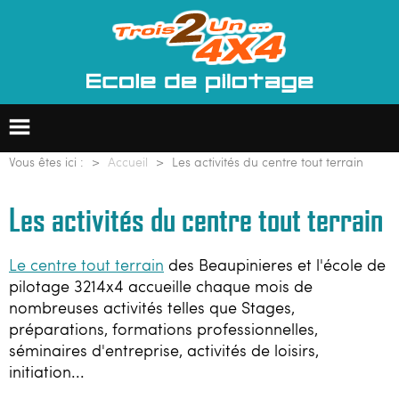
Vous êtes ici :
Accueil
Les activités du centre tout terrain
Les activités du centre tout terrain
Ecole de pilotage 4x4
Le centre tout terrain
des Beaupinieres et l'école de
Formation professionnelle
pilotage 3214x4 accueille chaque mois de
nombreuses activités telles que Stages,
Groupes & entreprises
préparations, formations professionnelles,
séminaires d'entreprise, activités de loisirs,
Raids 4x4
initiation...