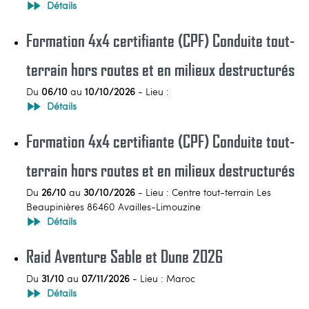
Loisirs
Détails
Formation 4x4 certifiante (CPF) Conduite tout-
Constructeurs / Presse
terrain hors routes et en milieux destructurés
Contacts / Accès
Du
06/10
au
10/10/2026
- Lieu :
Détails
06 81 40 63 77
Formation 4x4 certifiante (CPF) Conduite tout-
3214x4@gmail.com
terrain hors routes et en milieux destructurés
Du
26/10
au
30/10/2026
- Lieu : Centre tout-terrain Les
Beaupinières 86460 Availles-Limouzine
Détails
Raid Aventure Sable et Dune 2026
Du
31/10
au
07/11/2026
- Lieu : Maroc
Détails