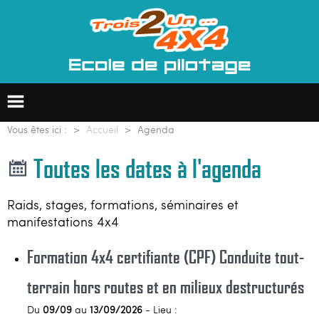
Vous êtes ici :
Accueil
Agenda
Toutes les dates à l'agenda
Ecole de pilotage 4x4
Raids, stages, formations, séminaires et
Formation professionnelle
manifestations 4x4
Groupes & entreprises
Formation 4x4 certifiante (CPF) Conduite tout-
terrain hors routes et en milieux destructurés
Raids 4x4
Du
09/09
au
13/09/2026
- Lieu :