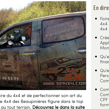
En dire
Foir
4x4 
4x4
Crée
Appl
Mon
Qu'e
fina
Qu’e
Pers
Comm
Comm
Comp
faire du 4x4 et de perfectionner son art du
CPF 
re 4x4 des Beaupinières figure dans le top
form
 au tout terrain.
Découvrez le dans la suite