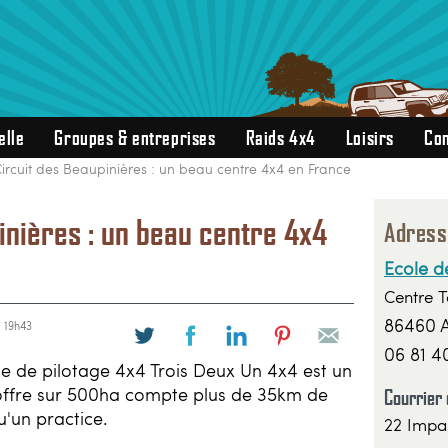
elle
Groupes & entreprises
Raids 4x4
Loisirs
Con
ircuit des Beaupinières : un beau centre 4x4 en France
inières : un beau centre 4x4
Adress
Ecole d
Centre T
86460 A
à 19h43
06 81 4
ole de pilotage 4x4 Trois Deux Un 4x4 est un
 offre sur 500ha compte plus de 35km de
Courrier 
qu'un practice.
22 Impa