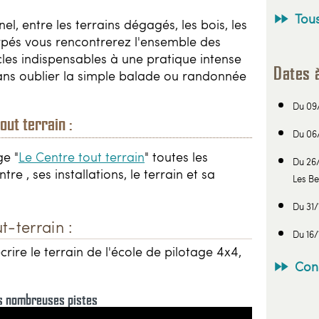
Tous
el, entre les terrains dégagés, les bois, les
rpés vous rencontrerez l'ensemble des
les indispensables à une pratique intense
Dates 
 sans oublier la simple balade ou randonnée
Du 09
out terrain :
Du 06
ge "
Le Centre tout terrain
" toutes les
Du 26/
re , ses installations, le terrain et sa
Les Be
Du 31
t-terrain :
Du 16/
ire le terrain de l'école de pilotage 4x4,
Con
s nombreuses pistes