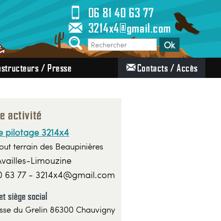
06 81 40 63 77
3214x4@gmail.com
structeurs / Presse
Contacts / Accès
e activité
e pilotage 3214x4
out terrain des Beaupinières
vailles-Limouzine
0 63 77 - 3214x4@gmail.com
et siège social
sse du Grelin 86300 Chauvigny