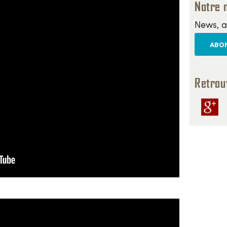
Notre 
News, a
ABON
Retrou