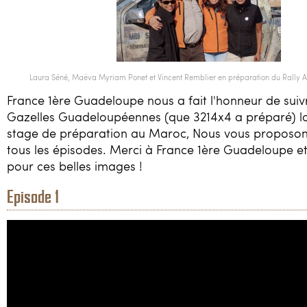
Loisirs
Constructeurs / Presse
Contacts / Accès
Laura Séné, Maëva Myriam Ponet et Vincent Remblier en préparation du Rally A
France 1ère Guadeloupe nous a fait l'honneur de suiv
06 81 40 63 77
Gazelles Guadeloupéennes (que 3214x4 a préparé) lo
stage de préparation au Maroc, Nous vous proposons 
tous les épisodes. Merci à France 1ère Guadeloupe et
3214x4@gmail.com
pour ces belles images !
Episode 1