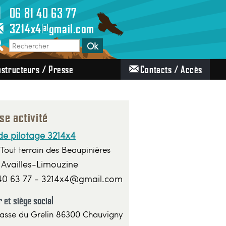
06 81 40 63 77
3214x4@gmail.com
structeurs / Presse
Contacts / Accès
se activité
de pilotage 3214x4
Tout terrain des Beaupinières
Availles-Limouzine
40 63 77 - 3214x4@gmail.com
 et siège social
asse du Grelin 86300 Chauvigny