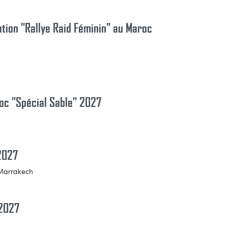
ation "Rallye Raid Féminin" au Maroc
oc "Spécial Sable" 2027
 2027
 Marrakech
 2027