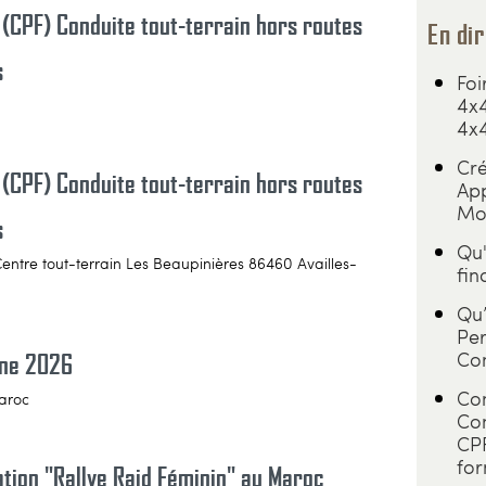
 (CPF) Conduite tout-terrain hors routes
En dir
s
Foi
4x4
4x
Cré
 (CPF) Conduite tout-terrain hors routes
App
Mo
s
Qu'
Centre tout-terrain Les Beaupinières 86460 Availles-
fin
Qu’
Per
Com
une 2026
Com
aroc
Co
CPF
for
ation "Rallye Raid Féminin" au Maroc