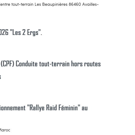
Centre tout-terrain Les Beaupinières 86460 Availles-
026 "Les 2 Ergs".
 (CPF) Conduite tout-terrain hors routes
s
tionnement "Rallye Raid Féminin" au
 Maroc