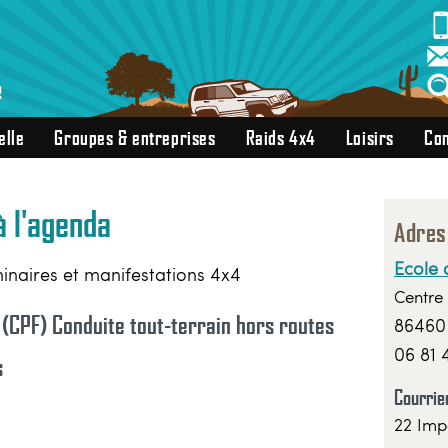
elle
Groupes & entreprises
Raids 4x4
Loisirs
Con
à l'agenda
Adres
Ecole 
minaires et manifestations 4x4
Centre 
 (CPF) Conduite tout-terrain hors routes
86460 
06 81 
s
Courrier
22 Imp