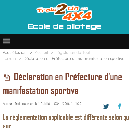
Vous êtes ici :
Accueil
Législation du Tout
Terrain
Déclaration en Préfecture d'une manifestation sportive
Ecole de pilotage 4x4
Déclaration en Préfecture d'une
Formation professionnelle
manifestation sportive
Groupes & entreprises
Auteur : Trois deux un 4x4
Publié le 03/11/2016 à 14h20
Raids 4x4
La réglementation applicable est différente selon qu
sur :