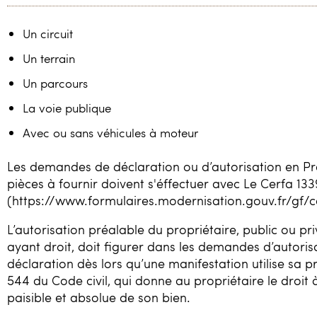
Loisirs
Un circuit
Constructeurs / Presse
Un terrain
Contacts / Accès
Un parcours
La voie publique
06 81 40 63 77
Avec ou sans véhicules à moteur
3214x4@gmail.com
Les demandes de déclaration ou d’autorisation en Pré
pièces à fournir doivent s'éffectuer avec Le Cerfa 13
(https://www.formulaires.modernisation.gouv.fr/gf/
L’autorisation préalable du propriétaire, public ou pr
ayant droit, doit figurer dans les demandes d’autoris
déclaration dès lors qu’une manifestation utilise sa pr
544 du Code civil, qui donne au propriétaire le droit 
paisible et absolue de son bien.