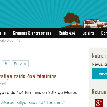
elle
Groupes & entreprises
Raids 4x4
Loisirs
Con
uite Blog n° 2
Notre 
5
Suiv. >
News, a
ABON
rallye raids 4x4 féminins
14h46
Retrou
lye raids 4x4 féminins en 2017 au Maroc
e Maroc rallye raids 4x4 féminins"