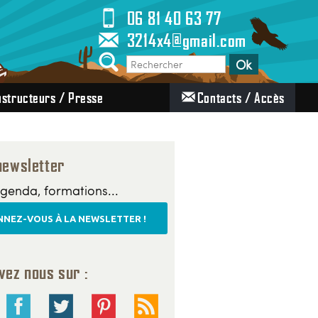
06 81 40 63 77
3214x4@gmail.com
structeurs / Presse
Contacts / Accès
newsletter
genda, formations...
NEZ-VOUS À LA NEWSLETTER !
vez nous sur :