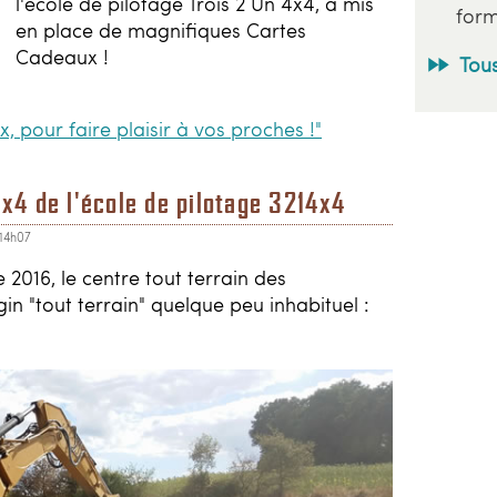
l'école de pilotage Trois 2 Un 4x4, à mis
form
en place de magnifiques Cartes
Cadeaux !
Tous
x, pour faire plaisir à vos proches !"
x4 de l'école de pilotage 3214x4
 14h07
2016, le centre tout terrain des
in "tout terrain" quelque peu inhabituel :