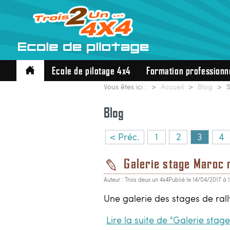
Ecole de pilotage 4x4
Formation professionn
Vous êtes ici :
Accueil
Blog
S
Blog
< Préc.
1
2
3
4
Galerie stage Maroc 
Auteur : Trois deux un 4x4
Publié le 14/04/2017 à 
Une galerie des stages de ral
Lire la suite de "Galerie stag