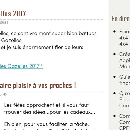
elles 2017
En dire
 10h59
Foir
les, ce sont vraiment super bien battues
4x4 
 Gazelles.
4x4
er et je suis énormément fier de leurs
Crée
Appl
des Gazelles 2017 "
Mon
Qu'e
fina
aire plaisir à vos proches !
Qu’e
18h45
Pers
Les fêtes approchent et, il vous faut
Comm
trouver des idées...pour les cadeaux...
Comm
Comp
Eh bien, pour vous faciliter la tâche,
CPF 